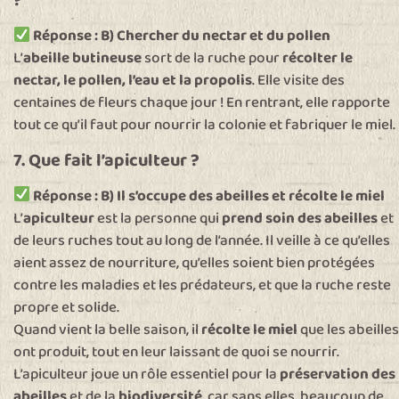
?
Réponse : B) Chercher du nectar et du pollen
L’
abeille butineuse
sort de la ruche pour
récolter le
nectar, le pollen, l’eau et la propolis
. Elle visite des
centaines de fleurs chaque jour ! En rentrant, elle rapporte
tout ce qu’il faut pour nourrir la colonie et fabriquer le miel.
7. Que fait l’apiculteur ?
Réponse : B) Il s’occupe des abeilles et récolte le miel
L’
apiculteur
est la personne qui
prend soin des abeilles
et
de leurs ruches tout au long de l’année. Il veille à ce qu’elles
aient assez de nourriture, qu’elles soient bien protégées
contre les maladies et les prédateurs, et que la ruche reste
propre et solide.
Quand vient la belle saison, il
récolte le miel
que les abeilles
ont produit, tout en leur laissant de quoi se nourrir.
L’apiculteur joue un rôle essentiel pour la
préservation des
abeilles
et de la
biodiversité
, car sans elles, beaucoup de