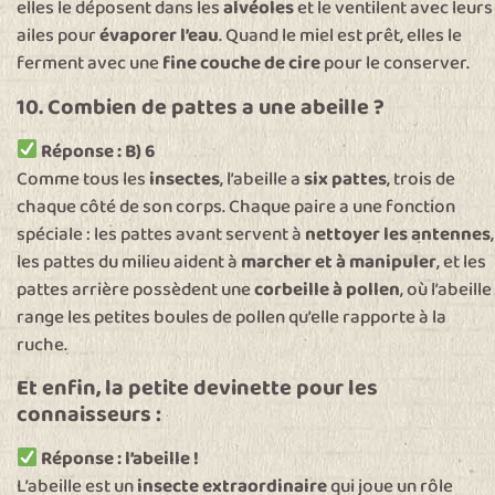
elles le déposent dans les
alvéoles
et le ventilent avec leurs
ailes pour
évaporer l’eau
. Quand le miel est prêt, elles le
ferment avec une
fine couche de cire
pour le conserver.
10. Combien de pattes a une abeille ?
Réponse : B) 6
Comme tous les
insectes
, l’abeille a
six pattes
, trois de
chaque côté de son corps. Chaque paire a une fonction
spéciale : les pattes avant servent à
nettoyer les antennes
,
les pattes du milieu aident à
marcher et à manipuler
, et les
pattes arrière possèdent une
corbeille à pollen
, où l’abeille
range les petites boules de pollen qu’elle rapporte à la
ruche.
Et enfin, la petite devinette pour les
connaisseurs :
Réponse :
l’abeille !
L’abeille est un
insecte extraordinaire
qui joue un rôle